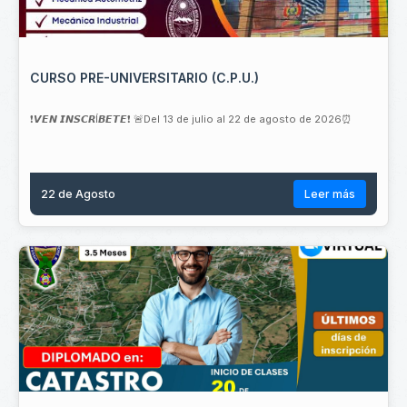
CURSO PRE-UNIVERSITARIO (C.P.U.)
❗𝙑𝙀𝙉 𝙄𝙉𝙎𝘾𝙍Í𝘽𝙀𝙏𝙀❗ 🚨Del 13 de julio al 22 de agosto de 2026⏰
22 de
Agosto
Leer más