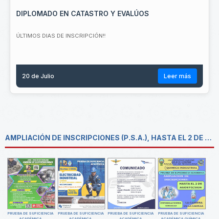
DIPLOMADO EN CATASTRO Y EVALÚOS
ÚLTIMOS DIAS DE INSCRIPCIÓN!!
20 de
Julio
Leer más
AMPLIACIÓN DE INSCRIPCIONES (P.S.A.), HASTA EL 2 DE AGOSTO 2026
UEBA DE SUFICIENCIA
PRUEBA DE SUFICIENCIA
PRUEBA DE SUFICIENCIA
PRUEBA DE SUFICIENCIA
PRUEBA
ACADÉMICA
ACADÉMICA,
ACADÉMICA
ACADÉMICA QUÍMICA
A