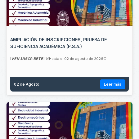
AMPLIACIÓN DE INSCRIPCIONES, PRUEBA DE
SUFICIENCIA ACADÉMICA (P.S.A.)
❗𝙑𝙀𝙉 𝙄𝙉𝙎𝘾𝙍Í𝘽𝙀𝙏𝙀❗ 🚨Hasta el 02 de agosto de 2026⏰
02 de
Agosto
Leer más