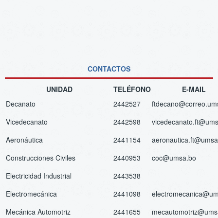
CONTACTOS
UNIDAD
TELÉFONO
E-MAIL
Decanato
2442527
ftdecano@correo.um
Vicedecanato
2442598
vicedecanato.ft@um
Aeronáutica
2441154
aeronautica.ft@umsa
Construcciones Civiles
2440953
coc@umsa.bo
Electricidad Industrial
2443538
Electromecánica
2441098
electromecanica@um
Mecánica Automotriz
2441655
mecautomotriz@ums