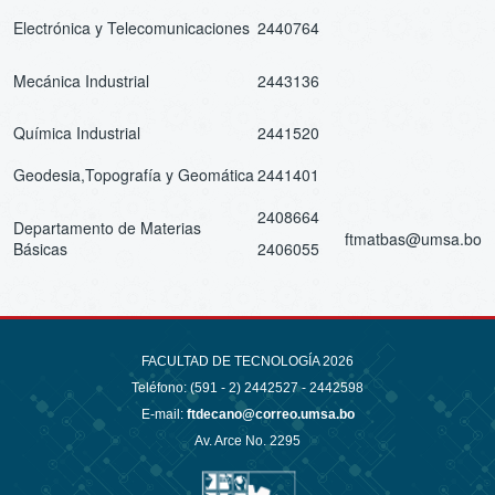
Electrónica y Telecomunicaciones
2440764
Mecánica Industrial
2443136
Química Industrial
2441520
Geodesia,Topografía y Geomática
2441401
2408664
Departamento de Materias
ftmatbas@umsa.bo
Básicas
2406055
FACULTAD DE TECNOLOGÍA 2026
Teléfono: (591 - 2)
2442527 - 2442598
E-mail:
ftdecano@correo.umsa.bo
Av. Arce No. 2295