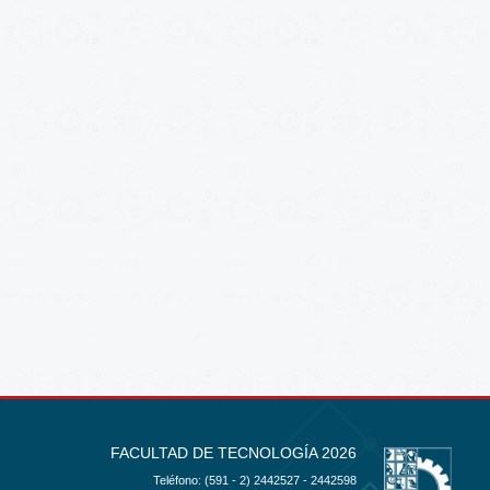
FACULTAD DE TECNOLOGÍA 2026
Teléfono: (591 - 2)
2442527 - 2442598