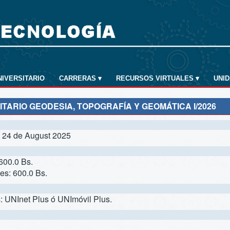
NIVERSITARIO
CARRERAS
▾
RECURSOS VIRTUALES
▾
UNI
TARIO GEODESIA, TOPOGRAFÍA Y GEOMÁTICA I/2026
l 24 de August 2025
600.0 Bs.
es: 600.0 Bs.
s: UNInet Plus ó UNImóvil Plus.