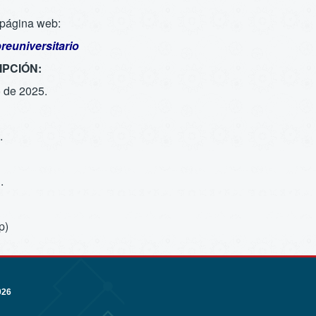
a página web:
euniversitario
IPCIÓN:
 de 2025.
.
.
p)
026