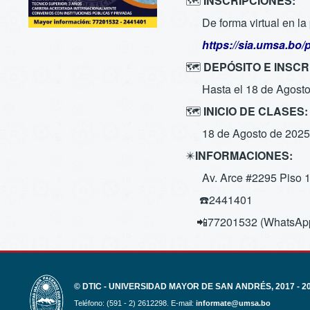
🗺️
INSCRIPCIONES:
De forma virtual en l
https://sia.umsa.bo/pr
🗺️
DEPÓSITO E INSCR
Hasta el 18 de Agosto
🗺️
INICIO DE CLASES:
18 de Agosto de 2025
✴️
INFORMACIONES:
Av. Arce #2295 Piso 1
☎️2441401
📲77201532 (WhatsAp
© DTIC - UNIVERSIDAD MAYOR DE SAN ANDRÉS, 2017 - 2
Teléfono: (591 - 2) 2612298. E-mail:
informate@umsa.bo